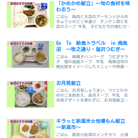
「かめかめ献立」～旬の食材を味
新潟おすすめ給食
わおう～
ごはん 鶏肉と大豆のアーモンドがらめ
きゅうりのピリ辛漬け チンゲン菜と冬
瓜のスープ 牛乳 子どもたちの噛む力を
育てるため、月２回以上噛み応えのある
食材をたくさん使用した「かめかめ献
立」を実施しています。 大豆、鶏肉、
Go To 給食トラベル in 南魚
新潟おすすめ給食
アーモンド、きゅうりが...
沼 ～牧之通り・塩沢つむぎ～
ごはん 綿帽子ハンバーグ つむぎサラ
ダ 雪の結晶スープ 牛乳 南魚沼市の
観光地をイメージしたメニューや特産品
を使った給食を食べることで、子どもた
ちに南魚沼市の魅力を知ってもらいたい
と思い実施しました。牧之通りには、江
お月見献立
新潟おすすめ給食
戸時代のベストセラー「北...
ごはん、お月見しゅうまい、ツナとわか
めのごま酢あえ、満月スープ、牛乳 お
月見デザートを使わずに、お月見献立を
たててみよう！と考案しました。 お月
見しゅうまいは、お月様に見立てた丸い
しゅうまいに、にんじんペーストを使っ
たソースをかけ、満月スー...
キラッと新潟米☆地場もん献立
新潟おすすめ給食
～新潟市～
ごはん 新潟小松菜のメンチカツ 小須