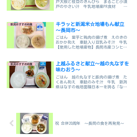
戸大根と枝豆のきんぴら まるごと小須
戸のやさい汁 牛乳地場産PR食材 こ
まつな だいこん えだまめ新潟市小須
戸学校給食センター
キラッと新潟米☆地場もん献立
新潟おすすめ給食
～長岡市～
ごはん 里芋と鶏肉の揚げ煮 えのきの
おかか和え 車麩入り豆乳みそ汁 牛乳
【使用した地場産物】長岡市産コシヒカ
リ、里芋、えのきたけ、れんこん、車麩
長岡市小中学校・特別支援学校
上越ふるさと献立～越の丸なすを
新潟おすすめ給食
味わおう～
ごはん 越の丸なすと豚肉の揚げ煮 た
くあん和え 車麩のみそ汁 牛乳 新潟
県はなすの栽培面積日本一を誇る「なす
王国」です。各地域でいろいろな品種の
なすが作られていますが、上越地域では
「越の丸なす」という品種が有名です。
越の丸なすは、ボールのよ...
祝 合併20周年 ～長岡の食を再発見～