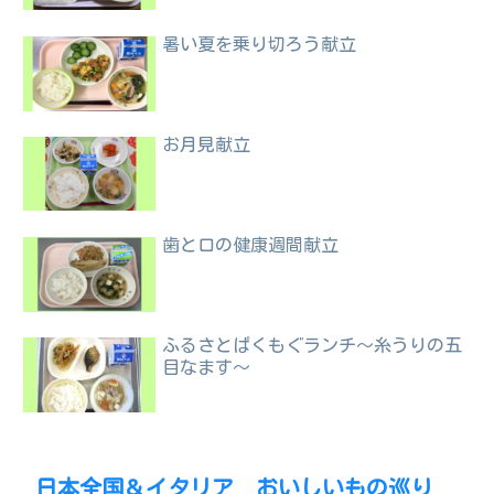
暑い夏を乗り切ろう献立
お月見献立
歯と口の健康週間献立
ふるさとぱくもぐランチ～糸うりの五
目なます～
日本全国＆イタリア おいしいもの巡り