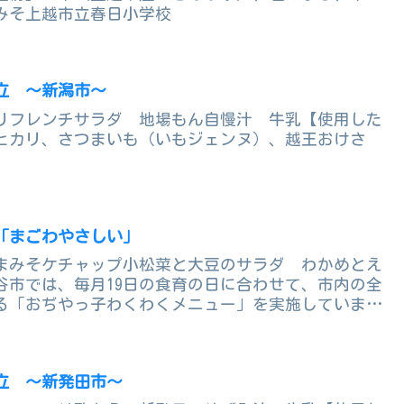
みそ上越市立春日小学校
立 ～新潟市～
りフレンチサラダ 地場もん自慢汁 牛乳【使用した
ヒカリ、さつまいも（いもジェンヌ）、越王おけさ
「まごわやさしい」
まみそケチャップ小松菜と大豆のサラダ わかめとえ
谷市では、毎月19日の食育の日に合わせて、市内の全
る「おぢやっ子わくわくメニュー」を実施していま
立 ～新発田市～