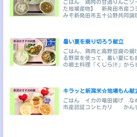
ごはん 鶏肉の甘酒りんごソ
た地場産物】 新発田市産コ
みそ新発田市五十公野共同調
暑い夏を乗り切ろう献立
新潟おすすめ給食
ごはん、鶏肉と高野豆腐の揚
る野菜を使って、暑い夏にも
の郷土料理「くじら汁」から
います。ベーコン...
キラッと新潟米☆地場もん献
新潟おすすめ給食
ごはん イカの竜田揚げ な
市産認証コシヒカリ かん