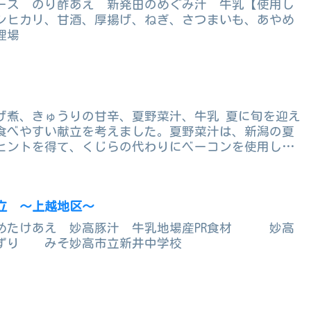
ース のり酢あえ 新発田のめぐみ汁 牛乳【使用し
シヒカリ、甘酒、厚揚げ、ねぎ、さつまいも、あやめ
理場
げ煮、きゅうりの甘辛、夏野菜汁、牛乳 夏に旬を迎え
食べやすい献立を考えました。夏野菜汁は、新潟の夏
ヒントを得て、くじらの代わりにベーコンを使用して
立 ～上越地区～
めたけあえ 妙高豚汁 牛乳地場産PR食材 妙高
ずり みそ妙高市立新井中学校