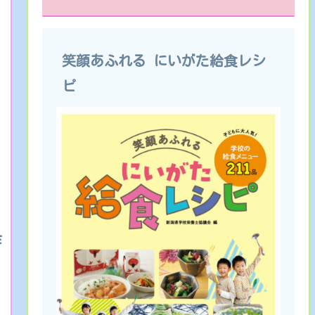
笑顔あふれる にいがた給食レシ
ピ
酢