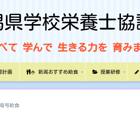
潟県学校栄養士協
べて 学んで 生きる力を 育み
間計画
🍚 新潟おすすめ給食
授業研修
暗号給食