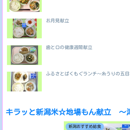
お月見献立
歯と口の健康週間献立
ふるさとぱくもぐランチ～糸うりの五目
キラッと新潟米☆地場もん献立 ～
新潟おすすめ給食