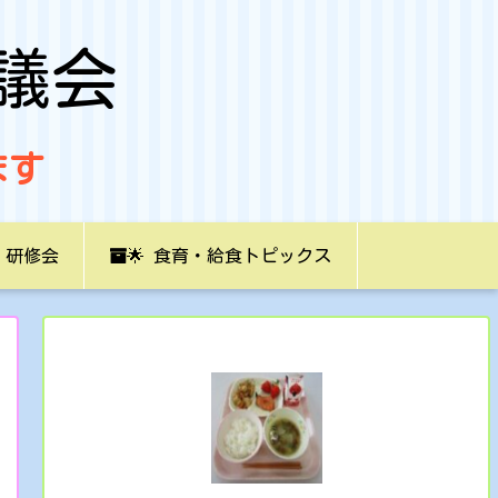
議会
ます
研修会
🌟 食育・給食トピックス