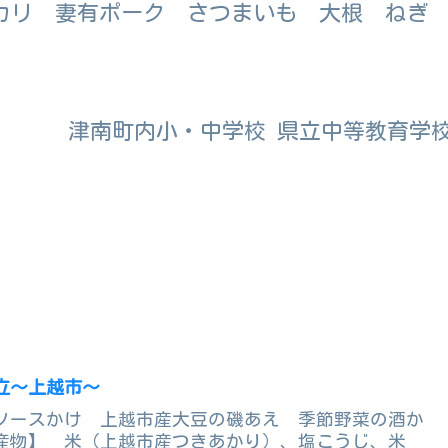
リ 妻有ポーク さつまいも 大根 ね
津南町内小・中学校 県立中等教育学
立～上越市～
ソースかけ 上越市産大豆の磯あえ 季節野菜の酒か
産物】 米（上越市産つきあかり）、塩こうじ、米