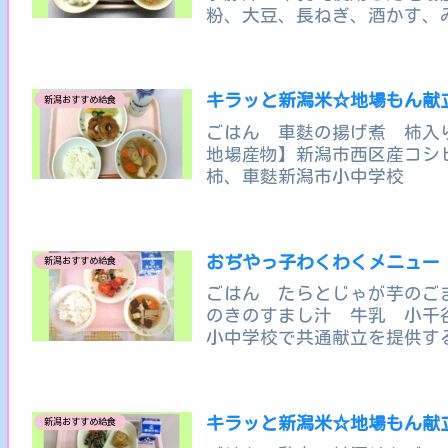
粉、大豆、長ねぎ、酒かす、
キラッと新潟米☆地場もん献
新潟おすすめ給食
ごはん 車麩の揚げ煮 柿入
地場産物】新潟市西区産コシ
柿、車麩新潟市小中学校
おぢやっ子わくわくメニュー
新潟おすすめ給食
ごはん たらとじゃが芋のご
のきのすまし汁 牛乳 小千
小中学校で共通献立を提供す
す。その月ごとにテ...
キラッと新潟米☆地場もん献
新潟おすすめ給食