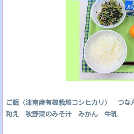
ご飯（津南産有機栽培コシヒカリ） つな
和え 秋野菜のみそ汁 みかん 牛乳