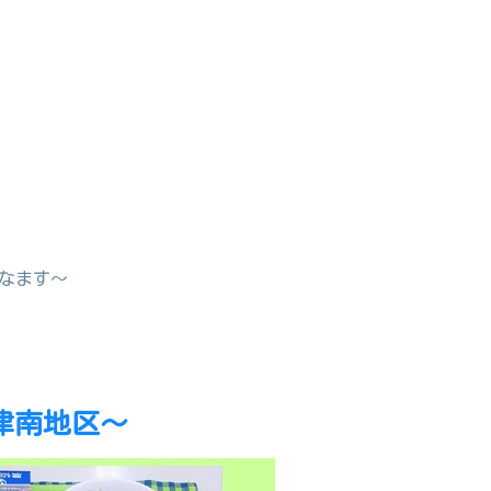
なます～
津南地区～