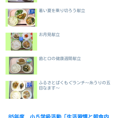
暑い夏を乗り切ろう献立
お月見献立
歯と口の健康週間献立
ふるさとぱくもぐランチ～糸うりの五
目なます～
R5年度 小５学級活動「生活習慣と朝食内