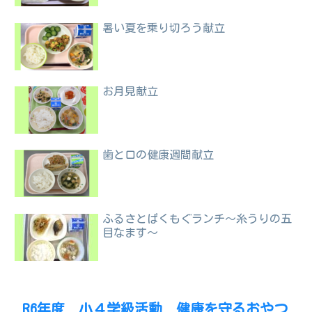
暑い夏を乗り切ろう献立
お月見献立
歯と口の健康週間献立
ふるさとぱくもぐランチ～糸うりの五
目なます～
R6年度 小４学級活動 健康を守るおやつ